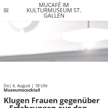
MUCAFÉ IM
KULTURMUSEUM ST.
GALLEN
YOUR CART
Search by typing & pressing enter
Home
Veranstaltungen
Veranstaltungen
Sommer 2026
Do| 6. August | 18 Uhr
Museumscocktail
Klugen Frauen gegenüber
– Erfahrungen aus den